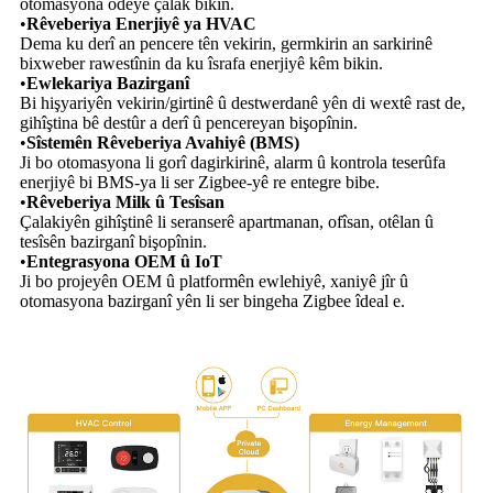
otomasyona odeyê çalak bikin.
•
Rêveberiya Enerjiyê ya HVAC
Dema ku derî an pencere tên vekirin, germkirin an sarkirinê
bixweber rawestînin da ku îsrafa enerjiyê kêm bikin.
•
Ewlekariya Bazirganî
Bi hişyariyên vekirin/girtinê û destwerdanê yên di wextê rast de,
gihîştina bê destûr a derî û pencereyan bişopînin.
•
Sîstemên Rêveberiya Avahiyê (BMS)
Ji bo otomasyona li gorî dagirkirinê, alarm û kontrola teserûfa
enerjiyê bi BMS-ya li ser Zigbee-yê re entegre bibe.
•
Rêveberiya Milk û Tesîsan
Çalakiyên gihîştinê li seranserê apartmanan, ofîsan, otêlan û
tesîsên bazirganî bişopînin.
•
Entegrasyona OEM û IoT
Ji bo projeyên OEM û platformên ewlehiyê, xaniyê jîr û
otomasyona bazirganî yên li ser bingeha Zigbee îdeal e.