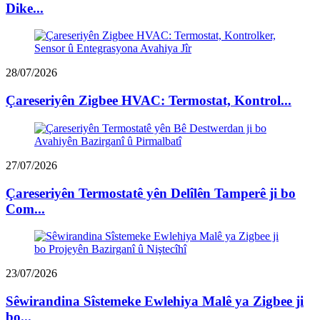
Dike...
28/07/2026
Çareseriyên Zigbee HVAC: Termostat, Kontrol...
27/07/2026
Çareseriyên Termostatê yên Delîlên Tamperê ji bo
Com...
23/07/2026
Sêwirandina Sîstemeke Ewlehiya Malê ya Zigbee ji
bo...