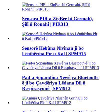
Sensora PIR a ZigBee bi Germahî,
Şilî û Ronahî | PIR313
Sensorê Hebûna Nivînan ji bo
Lênihêrîna Pîr û Kal | SPM915
Pad-a Şopandina Xewê ya Bluetooth-
ê ji bo Çavdêriya Lêdana Dil û
Respirasyonê | SPM913