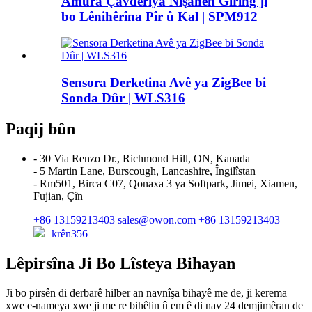
Amûra Çavdêriya Nîşanên Girîng ji
bo Lênihêrîna Pîr û Kal | SPM912
Sensora Derketina Avê ya ZigBee bi
Sonda Dûr | WLS316
Paqij bûn
- 30 Via Renzo Dr., Richmond Hill, ON, Kanada
- 5 Martin Lane, Burscough, Lancashire, Îngilîstan
- Rm501, Birca C07, Qonaxa 3 ya Softpark, Jimei, Xiamen,
Fujian, Çîn
+86 13159213403
sales@owon.com
+86 13159213403
krên356
Lêpirsîna Ji Bo Lîsteya Bihayan
Ji bo pirsên di derbarê hilber an navnîşa bihayê me de, ji kerema
xwe e-nameya xwe ji me re bihêlin û em ê di nav 24 demjimêran de