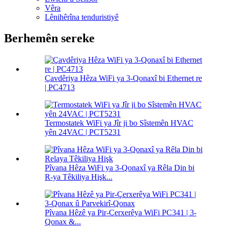
Vêra
Lênihêrîna tenduristiyê
Berhemên sereke
Çavdêriya Hêza WiFi ya 3-Qonaxî bi Ethernet re
| PC4713
Termostatek WiFi ya Jîr ji bo Sîstemên HVAC
yên 24VAC | PCT5231
Pîvana Hêza WiFi ya 3-Qonaxî ya Rêla Din bi
R-ya Têkiliya Hişk...
Pîvana Hêzê ya Pir-Çerxerêya WiFi PC341 | 3-
Qonax &...