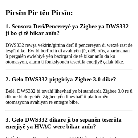
Pirsên Pir tên Pirsîn:
1. Sensora Derî/Pencereyê ya Zigbee ya DWS332
ji bo çi tê bikar anîn?
DWS332 rewşa vekirin/girtina derî û pencereyan di wextê rast de
tespît dike. Ew bi berfirehî di avahiyên jîr, otêl, ofîs, apartmanan
û pergalên ewlehiyê yên bazirganî de tê bikar anîn da ku
otomasyon, alarm û fonksiyonên teserûfa enerjiyê çalak bike.
2. Gelo DWS332 piştgiriya Zigbee 3.0 dike?
Belê. DWS332 bi tevahî lihevhatî ye bi standarda Zigbee 3.0 re û
dikare bi dergehên Zigbee yên lihevhatî û platformên
otomasyona avahiyan re entegre bibe.
3. Gelo DWS332 dikare ji bo sepanên teserûfa
enerjiyê ya HVAC were bikar anîn?