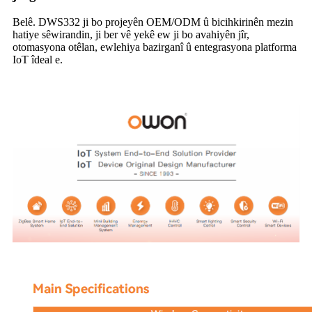
Belê. DWS332 ji bo projeyên OEM/ODM û bicihkirinên mezin
hatiye sêwirandin, ji ber vê yekê ew ji bo avahiyên jîr,
otomasyona otêlan, ewlehiya bazirganî û entegrasyona platforma
IoT îdeal e.