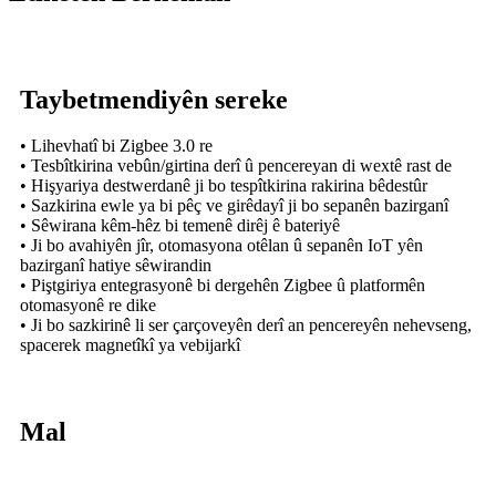
Taybetmendiyên sereke
• Lihevhatî bi Zigbee 3.0 re
• Tesbîtkirina vebûn/girtina derî û pencereyan di wextê rast de
• Hişyariya destwerdanê ji bo tespîtkirina rakirina bêdestûr
• Sazkirina ewle ya bi pêç ve girêdayî ji bo sepanên bazirganî
• Sêwirana kêm-hêz bi temenê dirêj ê bateriyê
• Ji bo avahiyên jîr, otomasyona otêlan û sepanên IoT yên
bazirganî hatiye sêwirandin
• Piştgiriya entegrasyonê bi dergehên Zigbee û platformên
otomasyonê re dike
• Ji bo sazkirinê li ser çarçoveyên derî an pencereyên nehevseng,
spacerek magnetîkî ya vebijarkî
Mal