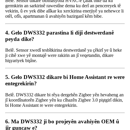
Belê. Sensor dikare otomasyona HVAC-ê çalak bike da ku
germkirin an sarkirinê rawestîne dema ku derî an pencereyek tê
vekirin, û ev yek dibe alîkar ku xerckirina enerjiyê ya nehewce li
otêl, ofîs, apartmanan û avahiyên bazirganî kêm bibe.
4. Gelo DWS332 parastina li dijî destwerdanê
peyda dike?
Belê. Sensor xwedî tesbîtkirina destwerdanê ya çêkirî ye û heke
ji cihê xwe yê montajê were rakirin an jî veqetandin, dikare
hişyariyek bişîne.
5. Gelo DWS332 dikare bi Home Assistant re were
entegrekirin?
Belê. DWS332 dikare bi rêya dergehên Zigbee yên hevaheng an
jî koordînatorên Zigbee yên ku cîhazên Zigbee 3.0 piştgirî dikin,
bi Home Assistant re were entegrekirin.
6. Ma DWS332 ji bo projeyên avahiyên OEM û
jîr guncaw e?