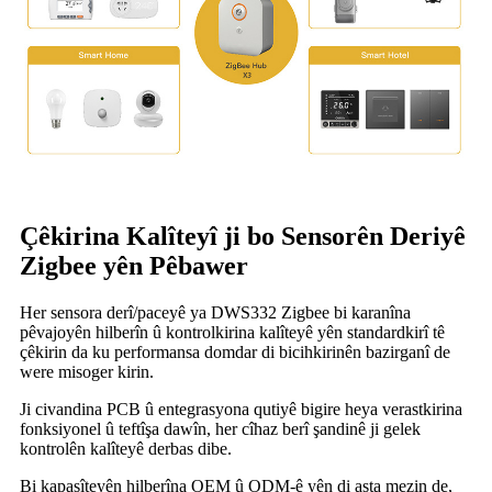
Çêkirina Kalîteyî ji bo Sensorên Deriyê
Zigbee yên Pêbawer
Her sensora derî/paceyê ya DWS332 Zigbee bi karanîna
pêvajoyên hilberîn û kontrolkirina kalîteyê yên standardkirî tê
çêkirin da ku performansa domdar di bicihkirinên bazirganî de
were misoger kirin.
Ji civandina PCB û entegrasyona qutiyê bigire heya verastkirina
fonksiyonel û teftîşa dawîn, her cîhaz berî şandinê ji gelek
kontrolên kalîteyê derbas dibe.
Bi kapasîteyên hilberîna OEM û ODM-ê yên di asta mezin de,