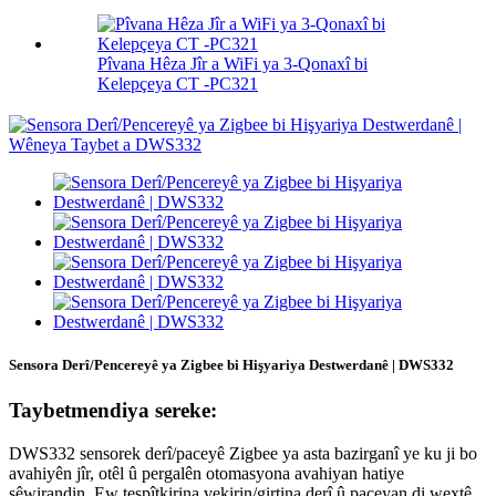
Pîvana Hêza Jîr a WiFi ya 3-Qonaxî bi
Kelepçeya CT -PC321
Sensora Derî/Pencereyê ya Zigbee bi Hişyariya Destwerdanê | DWS332
Taybetmendiya sereke:
DWS332 sensorek derî/paceyê Zigbee ya asta bazirganî ye ku ji bo
avahiyên jîr, otêl û pergalên otomasyona avahiyan hatiye
sêwirandin. Ew tespîtkirina vekirin/girtina derî û paceyan di wextê