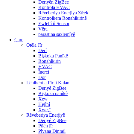
Deriyên ZigBee
Kontrola HVAC
Rêveberiya Enerjiya Zîrek
Kontrolkera Ronahîkirinê
Ewlehî û Sensor
Vêra
parastina saxlemîyê
Çare
Otêla Jîr
Derî
Bişkoka Panîkê
Ronahîkirin
HVAC
Înercî
Dor
Lênihêrîna Pîr û Kalan
Deriyê ZigBee
Bişkoka panîkê
Xew
Hejînî
Xweşî
Rêveberiya Enerjiyê
Deriyê ZigBee
Pîlên jîr
Pîvana Dinrail