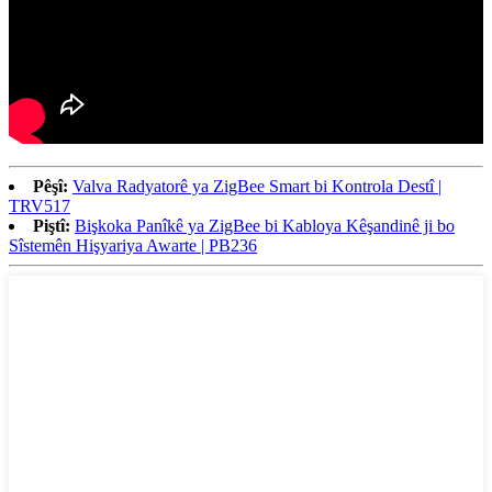
Pêşî:
Valva Radyatorê ya ZigBee Smart bi Kontrola Destî |
TRV517
Piştî:
Bişkoka Panîkê ya ZigBee bi Kabloya Kêşandinê ji bo
Sîstemên Hişyariya Awarte | PB236