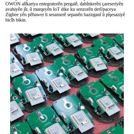
OWON alîkariya entegratorên pergalê, dabînkerên çareseriyên
avahiyên jîr, û marqeyên IoT dike ku senzorên derî/paceya
Zigbee yên pêbawer li seranserê sepanên bazirganî û pîşesaziyê
bicîh bikin.