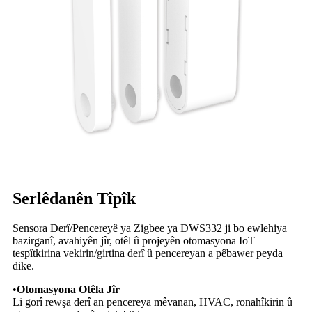
Serlêdanên Tîpîk
Sensora Derî/Pencereyê ya Zigbee ya DWS332 ji bo ewlehiya
bazirganî, avahiyên jîr, otêl û projeyên otomasyona IoT
tespîtkirina vekirin/girtina derî û pencereyan a pêbawer peyda
dike.
•
Otomasyona Otêla Jîr
Li gorî rewşa derî an pencereya mêvanan, HVAC, ronahîkirin û