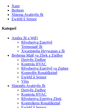
Xane
Berhem
Sîstema Avahiyên Jîr
Ewlehî û Sensor
Kategorî
Amûra Jîr a WiFi
Rêveberiya Enerjiyê
Termostatê Jîr
Xwaringeha Heywanan a Jîr
Berhema Malê ya Zîrek a ZigBee
Deriyên ZigBee
Kontrola HVAC
Rêveberiya Enerjiyê ya Zigbee
Kontrolên Ronahîkirinê
Ewlehî û Sensor
Vêra
Sîstemên Avahiyên Jîr
Deriyên ZigBee
Kontrola HVAC
Rêveberiya Enerjiya Zîrek
Kontrolkera Ronahîkirinê
Ewlehî û Sensor