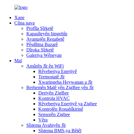
Xane
Çûna nava
Profîla Şîrketê
Kapasîteyên bingehîn
Avantajên Reqabetê
Pêşdîtina Bazarê
Dîroka Şîrketê
Galeriya Wêneyan
Mal
Amûrên Jîr ên WiFi
Rêveberiya Enerjiyê
Termostatê Jîr
Xwaringeha Heywanan a Jîr
Berhemên Malê yên ZigBee yên Jîr
Deriyên ZigBee
Kontrola HVAC
Rêveberiya Enerjiyê ya Zigbee
Kontrolên Ronahîkirinê
Sensorên Zigbee
Vêra
Sîstema Avahiyên Jîr
Sîstema BMS-ya Bêtêl