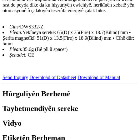
rast de peyda dike da ku hişyariyên ewlehiyê, herikînên xebatê yên
otomasyonê û çalakiyên teserûfa enerjiyê çalak bike.
Cins:
DWS332-Z
Pîvan:
Yekîneya sereke: 65(D) x 35(Fire) x 18.7(Bilind) mm •
Şerîta magnetîkî: 51(D) x 13.5(Fire) x 18.9(Bilind) mm • Cîhê dûr:
5mm
Pîvan:
35.6g (Bê pîl û spacer)
Şehadet:
CE
Send Inquiry
Download of Datasheet
Download of Manual
Hûrguliyên Berhemê
Taybetmendiyên sereke
Vîdyo
Etîketên Berheman