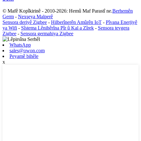
© Mafê Kopîkirinê - 2010-2026: Hemû Maf Parastî ne.
Berhemên
Germ
-
Nexşeya Malperê
Sensora deriyê Zigbee
-
Hilberînerên Amûrên IoT
-
Pîvana Enerjiyê
ya Wifi
-
Sîstema Lênihêrîna Pîr û Kal a Zîrek
-
Sensora tevgera
Zigbee
-
Sensora germahiya Zigbee
WhatsApp
sales@owon.com
Peyamê bihêle
x