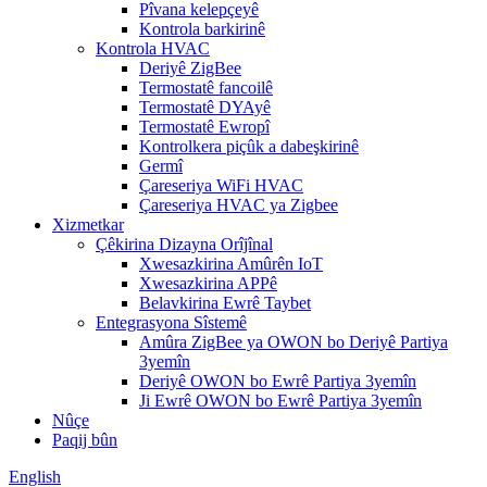
Pîvana kelepçeyê
Kontrola barkirinê
Kontrola HVAC
Deriyê ZigBee
Termostatê fancoilê
Termostatê DYAyê
Termostatê Ewropî
Kontrolkera piçûk a dabeşkirinê
Germî
Çareseriya WiFi HVAC
Çareseriya HVAC ya Zigbee
Xizmetkar
Çêkirina Dizayna Orîjînal
Xwesazkirina Amûrên IoT
Xwesazkirina APPê
Belavkirina Ewrê Taybet
Entegrasyona Sîstemê
Amûra ZigBee ya OWON bo Deriyê Partiya
3yemîn
Deriyê OWON bo Ewrê Partiya 3yemîn
Ji Ewrê OWON bo Ewrê Partiya 3yemîn
Nûçe
Paqij bûn
English